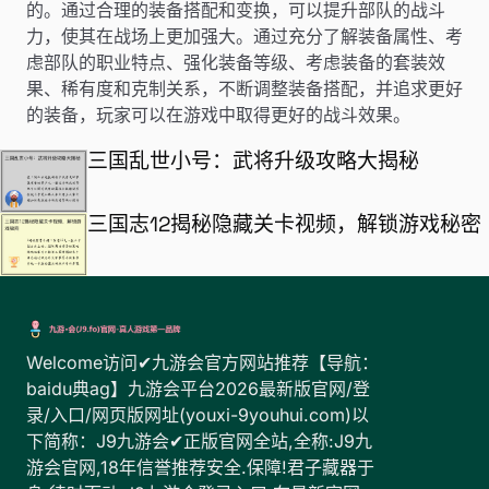
的。通过合理的装备搭配和变换，可以提升部队的战斗
力，使其在战场上更加强大。通过充分了解装备属性、考
虑部队的职业特点、强化装备等级、考虑装备的套装效
果、稀有度和克制关系，不断调整装备搭配，并追求更好
的装备，玩家可以在游戏中取得更好的战斗效果。
三国乱世小号：武将升级攻略大揭秘
三国志12揭秘隐藏关卡视频，解锁游戏秘密
Welcome访问✔九游会官方网站推荐【导航：
baidu典ag】九游会平台2026最新版官网/登
录/入口/网页版网址(youxi-9youhui.com)以
下简称：J9九游会✔正版官网全站,全称:J9九
游会官网,18年信誉推荐安全.保障!君子藏器于