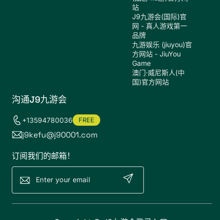
站
J9九游会(国际)官
网 - 真人游戏第一
品牌
九游娱乐 (jiuyou)官
方网站 - JiuYou
Game
澳门·威尼斯人(中
国)官方网站
沟通J9九游会
+13594780036
FREE
j9kefu@j90001.com
订阅我们的邮箱！