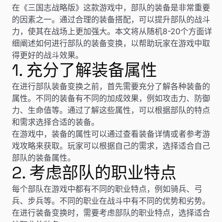
在《三国志战略版》这款游戏中，部队的装备是非常重要
的因素之一。通过合理的装备搭配，可以提升部队的战斗
力，使其在战场上更加强大。本文将从随机8-20个方面详
细阐述如何进行部队的装备变换，以帮助玩家在游戏中取
得更好的战斗效果。
1. 充分了解装备属性
在进行部队装备变换之前，首先需要充分了解各种装备的
属性。不同的装备有不同的加成效果，例如攻击力、防御
力、生命值等。通过了解这些属性，可以根据部队的特点
和需求选择合适的装备。
在游戏中，装备的属性可以通过查看装备详情或者参考游
戏攻略来获取。玩家可以根据自己的需求，选择适合自己
部队的装备属性。
2. 考虑部队的职业特点
每个部队在游戏中都有不同的职业特点，例如骑兵、弓
兵、步兵等。不同的职业在战斗中有不同的优势和劣势。
在进行装备变换时，需要考虑部队的职业特点，选择适合