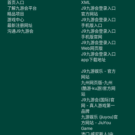
首页入口
XML
了解九游会平台
J9九游会登录入口
精品项目
官方网站
游戏中心
J9九游会登录入口
最新注册网址
手机版入口
沟通J9九游会
J9九游会登录入口
手机版官网
J9九游会登录入口
Web网页版
J9九游会登录入口
app下载地址
J9九游娱乐 - 官方
网站
九州网页版-九州
(酷游·ku游)官方网
站
J9九游会(国际)官
网 - 真人游戏第一
品牌
九游娱乐 (jiuyou)官
方网站 - JiuYou
Game
澳门·威尼斯人(中