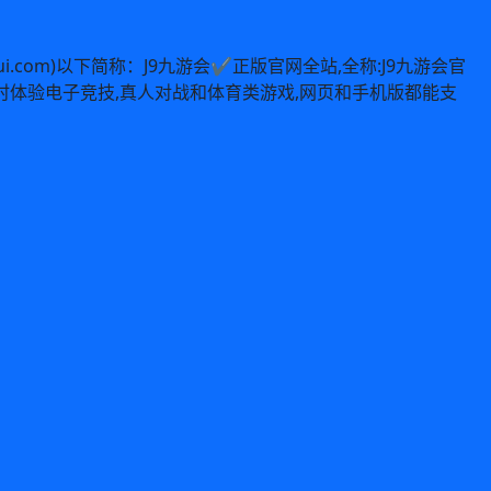
ui.com)以下简称：J9九游会✔正版官网全站,全称:J9九游会官
后随时体验电子竞技,真人对战和体育类游戏,网页和手机版都能支