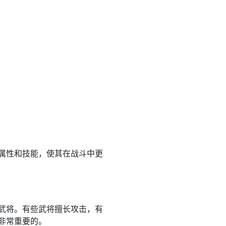
属性和技能，使其在战斗中更
武将。有些武将擅长攻击，有
非常重要的。