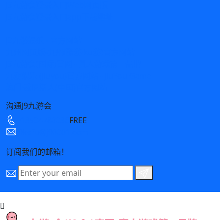
J9九游会登录入口Web网页版
J9九游会登录入口app下载地址
J9九游娱乐 - 官方网站
九州网页版-九州(酷游·ku游)官方网站
J9九游会(国际)官网 - 真人游戏第一品牌
九游娱乐 (jiuyou)官方网站 - JiuYou Game
澳门·威尼斯人(中国)官方网站
沟通J9九游会
+13594780036
FREE
j9kefu@j90001.com
订阅我们的邮箱！