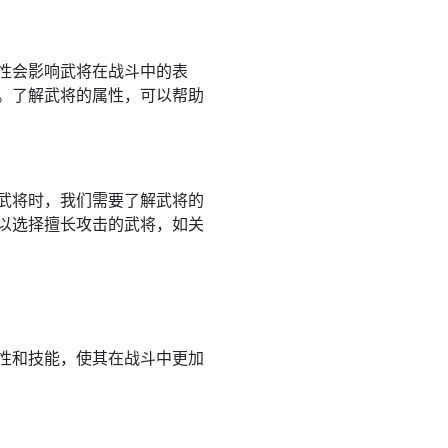
性会影响武将在战斗中的表
。了解武将的属性，可以帮助
武将时，我们需要了解武将的
以选择擅长攻击的武将，如关
性和技能，使其在战斗中更加