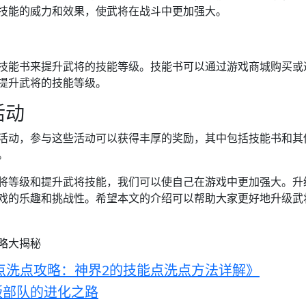
技能的威力和效果，使武将在战斗中更加强大。
技能书来提升武将的技能等级。技能书可以通过游戏商城购买或
提升武将的技能等级。
活动
活动，参与这些活动可以获得丰厚的奖励，其中包括技能书和其
。
将等级和提升武将技能，我们可以使自己在游戏中更加强大。升
戏的乐趣和挑战性。希望本文的介绍可以帮助大家更好地升级武
点洗点攻略：神界2的技能点洗点方法详解》
版部队的进化之路