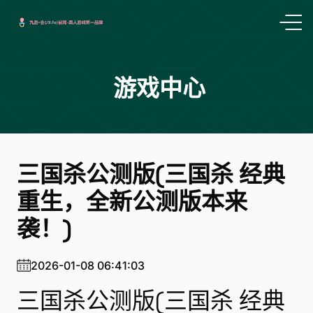
游戏中心
三国杀公测版(三国杀 经典
重生，全新公测版本来
袭！)
2026-01-08 06:41:03
三国杀公测版(三国杀 经典