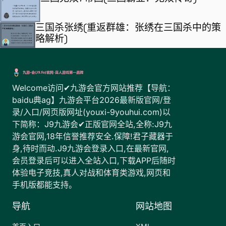
三国杀张绣(重返群雄：张绣在三国杀中的策
略解析)
Welcome访问✔九游会官方网站推荐【导航：
baidu典ag】九游会平台2026最新版官网/登
录/入口/网页版网址(youxi-9youhui.com)以
下简称：J9九游会✔正版官网全站,全称:J9九
游会官网,18年信誉推荐安全.保障!君子藏器于
身,待时而动.J9九游会登录入口,在最新官网,
会员登录后可以进入全站入口,下载APP后随时
体验电子竞技,真人对战和体育类游戏,网页和
手机版都能支持。
导航
网站地图