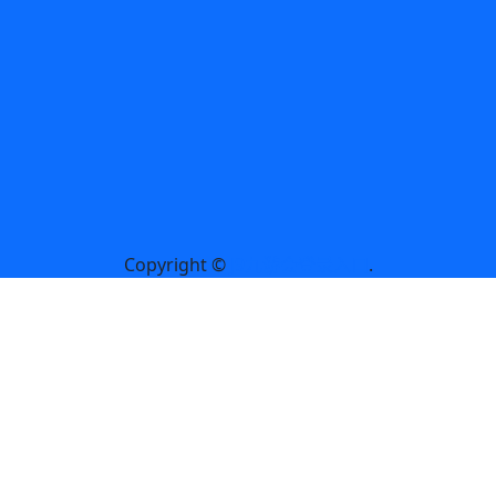
Copyright ©
J9九游会登录入口
.