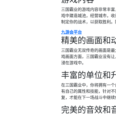
三国霸业的游戏内容非常丰富
戏中建造城池，经营城市，收
制定你的战术，以获取胜利。
九游会平台
精美的画面和
三国霸业无双传奇的画面是最
戏画面方面，三国霸业没有让
浸在游戏中。
丰富的单位和
在三国霸业中，你将拥有一个
有自己的属性和技能，针对不
复，才能在下一场战斗中继续
完美的音效和