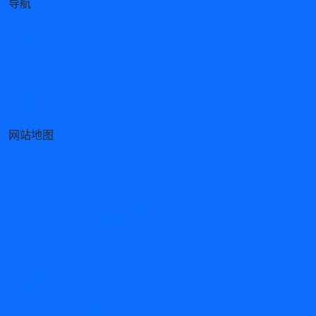
导航
首页入口
了解九游会平台
精品项目
游戏中心
最新注册网址
沟通J9九游会
网站地图
XML
J9九游会登录入口官方网站
J9九游会登录入口手机版入口
J9九游会登录入口手机版官网
J9九游会登录入口Web网页版
J9九游会登录入口app下载地址
J9九游娱乐 - 官方网站
九州网页版-九州(酷游·ku游)官方网站
J9九游会(国际)官网 - 真人游戏第一品牌