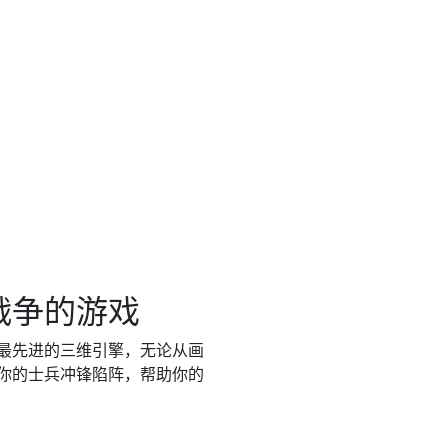
战争的游戏
最先进的三维引擎，无论从画
你的士兵冲锋陷阵，帮助你的