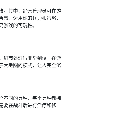
法。其中，经营管理员可在游
智慧，运用你的兵力和策略，
高游戏的可玩性。
，细节处理得非常到位。在游
于大地图的模式，让人完全沉
个不同的兵种，每个兵种都拥
需要在战斗后进行治疗和修