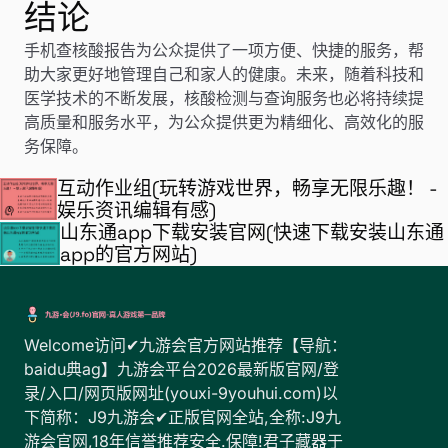
结论
手机查核酸报告为公众提供了一项方便、快捷的服务，帮
助大家更好地管理自己和家人的健康。未来，随着科技和
医学技术的不断发展，核酸检测与查询服务也必将持续提
高质量和服务水平，为公众提供更为精细化、高效化的服
务保障。
互动作业组(玩转游戏世界，畅享无限乐趣！ -
娱乐资讯编辑有感)
山东通app下载安装官网(快速下载安装山东通
app的官方网站)
Welcome访问✔九游会官方网站推荐【导航：
baidu典ag】九游会平台2026最新版官网/登
录/入口/网页版网址(youxi-9youhui.com)以
下简称：J9九游会✔正版官网全站,全称:J9九
游会官网,18年信誉推荐安全.保障!君子藏器于