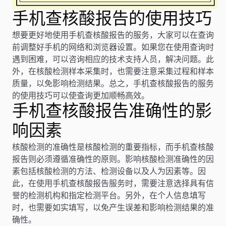
手机查核酸报告的使用技巧
想要更好地使用手机查核酸报告的服务，大家可以在查询
前调整好手机的网络和浏览器设置。如果您在使用查询时
遇到困难，可以咨询相应的技术支持人员，解决问题。此
外，在核酸检测样本采集时，也需要注意采集过程和样本
质量，以免影响检测结果。总之，手机查核酸报告的服务
的使用技巧可以使查询更加顺畅高效。
手机查核酸报告准确性的影
响因素
核酸检测的准确性是核酸检测的重要指标，而手机查核酸
报告则必须遵循准确性的原则。影响核酸检测准确性的因
素包括核酸检测的方法、检测设备以及人为因素等。因
此，在使用手机查核酸报告服务时，需要注意选择具有信
誉的检测机构和指定检测平台。另外，在个人信息填写
时，也需要如实填写，以免产生误差和影响检测结果的准
确性。